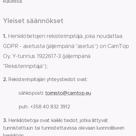
kuluessa.
Yleiset säännökset
1.
Henkilötietojen rekisterinpitäjä, joka noudattaa
GDPR - asetusta (jäljempänä "asetus“) on CamTop
Oy, Y-tunnus 1922617-3 (jäljempänä
"Rekisterinpitäjä“);
2.
Rekisterinpitäjän yhteystiedot ovat:
sähköposti:
toimisto@camtop.eu
puh.: +358 40 832 3912
3.
Henkilötietoja ovat kaikki tiedot, jotka liittyvät
tunnistettuun tai tunnistettavissa olevaan luonnolliseen
henkilöön.