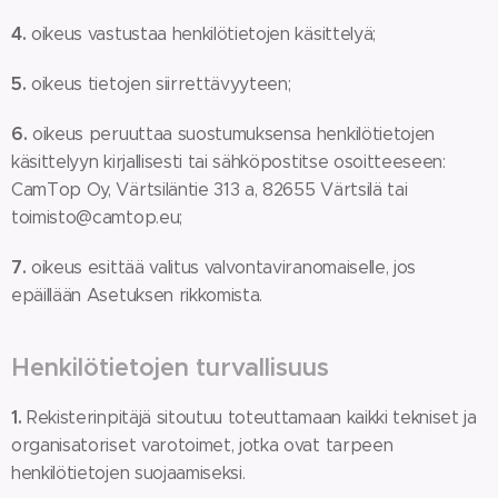
4.
oikeus vastustaa henkilötietojen käsittelyä;
5.
oikeus tietojen siirrettävyyteen;
6.
oikeus peruuttaa suostumuksensa henkilötietojen
käsittelyyn kirjallisesti tai sähköpostitse osoitteeseen:
CamTop Oy, Värtsiläntie 313 a, 82655 Värtsilä tai
toimisto@camtop.eu;
7.
oikeus esittää valitus valvontaviranomaiselle, jos
epäillään Asetuksen rikkomista.
Henkilötietojen turvallisuus
1.
Rekisterinpitäjä sitoutuu toteuttamaan kaikki tekniset ja
organisatoriset varotoimet, jotka ovat tarpeen
henkilötietojen suojaamiseksi.