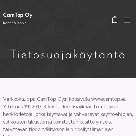
CamTop Oy
Kontit & Kopit
Tietosuojakäytäntö
Verkkokauppa CamTop Oy;n kotisivulla www.camtop.eu,
Y-tunnus 1922617-3, käsittelee asiakkaan toimittamia
henkilötietoja, jotka täyttävät ja vahvistavat käyttöehtojen,
sähköisten tilausten ja toimitusten käsittelyn sekä
tarvittavan tiedonvälityksen lain edellyttämän ajan