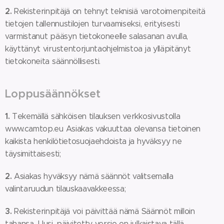
2.
Rekisterinpitäjä on tehnyt teknisiä varotoimenpiteitä
tietojen tallennustilojen turvaamiseksi, erityisesti
varmistanut pääsyn tietokoneelle salasanan avulla,
käyttänyt virustentorjuntaohjelmistoa ja ylläpitänyt
tietokoneita säännöllisesti.
Loppusäännökset
1.
Tekemällä sähköisen tilauksen verkkosivustolla
www.camtop.eu
Asiakas vakuuttaa olevansa tietoinen
kaikista henkilötietosuojaehdoista ja hyväksyy ne
täysimittaisesti;
2.
Asiakas hyväksyy nämä säännöt valitsemalla
valintaruudun tilauskaavakkeessa;
3.
Rekisterinpitäjä voi päivittää nämä Säännöt milloin
tahansa. Uusi, päivitetty versio on julkaistava tällä